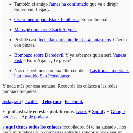
También el amigo
James ha confirmado
que va a dirigir
Superman: Legacy.
Oscar menor para Black Panther 2
. Enhorabuena!
Mensaje críptico de Zack Snyder.
Posible cast, f
echa lanzamiento de Los 4 fantásticos
. Cógelo
con pinzas.
Bombazo sobre Daredevil
. Y ya sabemos quién será
Vanesa
Fisk
e Born Again. ¿Te gusta?
Nos despedimos con una última noticia:
Las tropas imperiales
han invadido San Petersburgo.
Y nada más por esta semana. Recuerda los enlaces a las redes
puntuacomiqueras.
Instagram
I
Twitter
I
Telegram
I
Facebook
El
podcast sale en estas plataformas
:
Ivoox
+
Spotif
y +
Google
podcast
+
Apple podcast
.
y
aquí tienes todos los enlaces
recopilados. Si te ha gustado , nos
haría muy felices si lo compartes entre tus amigos y nos dejas un