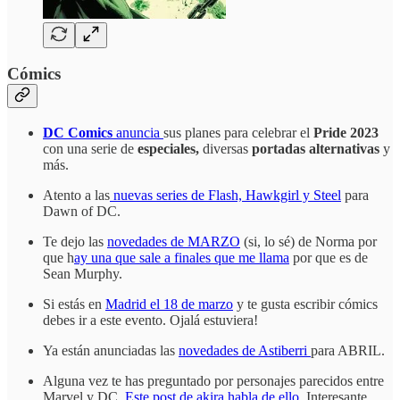
Cómics
DC Comics
anuncia
sus planes para celebrar el
Pride 2023
con una serie de
especiales,
diversas
portadas alternativas
y
más.
Atento a las
nuevas series de Flash, Hawkgirl y Steel
para
Dawn of DC.
Te dejo las
novedades de MARZO
(si, lo sé) de Norma por
que h
ay una que sale a finales que me llama
por que es de
Sean Murphy.
Si estás en
Madrid el 18 de marzo
y te gusta escribir cómics
debes ir a este evento. Ojalá estuviera!
Ya están anunciadas las
novedades de Astiberri
para ABRIL.
Alguna vez te has preguntado por personajes parecidos entre
Marvel y DC.
Este post de akira habla de ello
. Interesante.