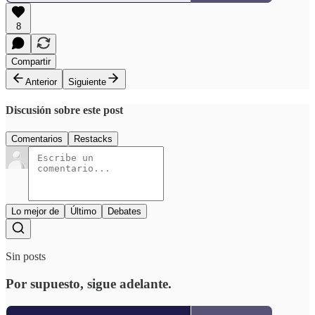
8
Compartir
Anterior
Siguiente
Discusión sobre este post
Comentarios
Restacks
Lo mejor de
Último
Debates
Sin posts
Por supuesto, sigue adelante.