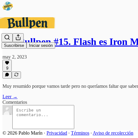
PC Bullpen #15. Flash es Iron 
Suscribirse
Iniciar sesión
may 2, 2023
9
Muy resumido porque vamos tarde pero no queríamos faltar que sabem
Leer →
Comentarios
© 2026 Pablo Marín
·
Privacidad
∙
Términos
∙
Aviso de recolección