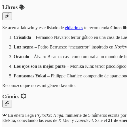
Libros 📚
Se acerca Jalowin y este listado de
eldiario.es
te recomienda
Cinco li
Crisálida
– Fernando Navarro: terror gótico en una casa de Las 
Luz negra
– Pedro Berruezo: “metaterror” inspirado en
Nosfer
Oráculo
– Álvaro Bisama: casa como umbral a un mundo de horr
Los ojos son la mejor parte
– Monika Kim: terror psicológico 
Fantasmas Yokai
– Philippe Charlier: compendio de aparicion
Reconozco que no es mi género favorito.
Cómics 💥
🦋 En enero llega
Psylocke: Ninja
, miniserie de 5 números escrita p
Elektra, conectando las eras de
X-Men
y
Daredevil
. Sale el
21 de ene