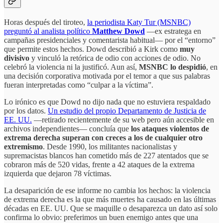
Horas después del tiroteo,
la periodista Katy Tur (MSNBC)
preguntó al analista político
Matthew Dowd
—ex estratega en
campañas presidenciales y comentarista habitual— por el “entorno”
que permite estos hechos. Dowd describió a Kirk como
muy
divisivo
y vinculó la retórica de odio con acciones de odio. No
celebró la violencia ni la justificó. Aun así,
MSNBC lo despidió
, en
una decisión corporativa motivada por el temor a que sus palabras
fueran interpretadas como “culpar a la víctima”.
Lo irónico es que Dowd no dijo nada que no estuviera respaldado
por los datos.
Un estudio del propio Departamento de Justicia de
EE. UU.
—retirado recientemente de su web pero aún accesible en
archivos independientes— concluía que
los ataques violentos de
extrema derecha superan con creces a los de cualquier otro
extremismo
. Desde 1990, los militantes nacionalistas y
supremacistas blancos han cometido más de 227 atentados que se
cobraron más de 520 vidas, frente a 42 ataques de la extrema
izquierda que dejaron 78 víctimas.
La desaparición de ese informe no cambia los hechos: la violencia
de extrema derecha es la que más muertes ha causado en las últimas
décadas en EE. UU. Que se maquille o desaparezca un dato así solo
confirma lo obvio: preferimos un buen enemigo antes que una