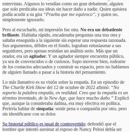
entrevistas. Algunos lo vendían como un gran debatiente, alguien
que solo predicaba sus ideas sin hacer daño a nadie. Quien quisiera
podía acudir a su gira
“Prueba que me equivoco”
, y quien no,
simplemente ignorarlo.
Pero al escucharlo, mi impresión fue otra.
No era un debatiente
brillante
. Hablaba rápido, encadenaba preguntas una tras otra y
saltaba enseguida a la siguiente sin esperar una respuesta razonada.
Sus argumentos, débiles en el fondo, lograban entusiasmar a sus
seguidores, pero apenas resistían un análisis serio. Más que un
orador, era un
agitador
. Y un agitador siempre encuentra público,
ya sea de convencidos o de curiosos. Supo moverse bien, rodearse
de los contactos adecuados y construir su espacio, pero no hablamos
de alguien llamado a pasar a la historia del pensamiento.
Lo más llamativo es su visión sobre la empatía. En un episodio de
The Charlie Kirk Show
del 12 de octubre de 2022 afirmó:
“No
soporto la palabra empatía, en realidad. Creo que la empatía es un
término inventado, de la New Age, que hace mucho daño.”
Explicó
que, aunque la consideraba dañina, era muy efectiva en política.
Prefería hablar de
simpatía
: sentir pena o compasión por otro, pero
sin identificarse con su dolor.
Su historial público es igual de controvertido
: defendió que el
hombre que intentó asesinar al esposo de Nancy Pelosi debía ser