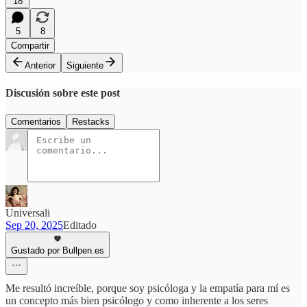
18
5
8
Compartir
Anterior
Siguiente
Discusión sobre este post
Comentarios
Restacks
Universali
Sep 20, 2025
Editado
Gustado por Bullpen.es
Me resultó increíble, porque soy psicóloga y la empatía para mí es
un concepto más bien psicólogo y como inherente a los seres