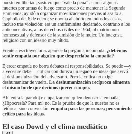
puesto en libertad; sostuvo que “vale la pena” asumir algunas
muertes por armas de fuego como precio de mantener la Segunda
Enmienda; ayudó a organizar movilizaciones previas al asalto al
Capitolio del 6 de enero; se oponía al aborto en todos los casos,
incluso tras violación; era un antifeminista declarado, contrario a los
anticonceptivos, a los derechos civiles de 1964, al matrimonio
homosexual y defensor de la sumisión de la mujer. Un integrista
religioso con un ideario muy nítido.
Frente a esa trayectoria, aparece la pregunta incómoda:
¿debemos
sentir empatía por alguien que despreciaba la empatía?
Ejercer empatía no borra debates ni responsabilidades. Se puede —y
a veces se debe— criticar con dureza un legado de ideas que avivó
la deshumanización del adversario. Pero la crítica no exige
deshumanizar de vuelta.
La deshumanización recíproca alimenta
el mismo bucle que decimos querer romper.
Ahí entra la paradoja: empatizar con quien denostó la empatía.
¿Hipocresía? Para mí, no. Es la prueba de que la nuestra no es
retórica, sino convicción:
empatía para las personas; pensamiento
crítico para las ideas.
El caso Dowd y el clima mediático