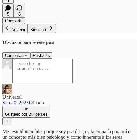
18
5
8
Compartir
Anterior
Siguiente
Discusión sobre este post
Comentarios
Restacks
Universali
Sep 20, 2025
Editado
Gustado por Bullpen.es
Me resultó increíble, porque soy psicóloga y la empatía para mí es
un concepto más bien psicólogo y como inherente a los seres