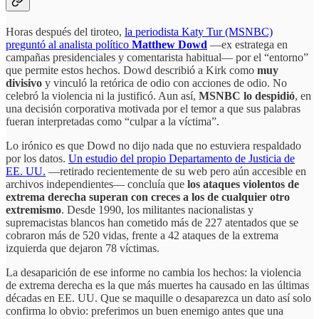
Horas después del tiroteo,
la periodista Katy Tur (MSNBC)
preguntó al analista político
Matthew Dowd
—ex estratega en
campañas presidenciales y comentarista habitual— por el “entorno”
que permite estos hechos. Dowd describió a Kirk como
muy
divisivo
y vinculó la retórica de odio con acciones de odio. No
celebró la violencia ni la justificó. Aun así,
MSNBC lo despidió
, en
una decisión corporativa motivada por el temor a que sus palabras
fueran interpretadas como “culpar a la víctima”.
Lo irónico es que Dowd no dijo nada que no estuviera respaldado
por los datos.
Un estudio del propio Departamento de Justicia de
EE. UU.
—retirado recientemente de su web pero aún accesible en
archivos independientes— concluía que
los ataques violentos de
extrema derecha superan con creces a los de cualquier otro
extremismo
. Desde 1990, los militantes nacionalistas y
supremacistas blancos han cometido más de 227 atentados que se
cobraron más de 520 vidas, frente a 42 ataques de la extrema
izquierda que dejaron 78 víctimas.
La desaparición de ese informe no cambia los hechos: la violencia
de extrema derecha es la que más muertes ha causado en las últimas
décadas en EE. UU. Que se maquille o desaparezca un dato así solo
confirma lo obvio: preferimos un buen enemigo antes que una