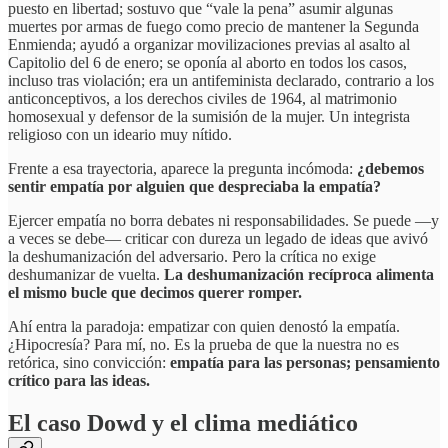
puesto en libertad; sostuvo que “vale la pena” asumir algunas
muertes por armas de fuego como precio de mantener la Segunda
Enmienda; ayudó a organizar movilizaciones previas al asalto al
Capitolio del 6 de enero; se oponía al aborto en todos los casos,
incluso tras violación; era un antifeminista declarado, contrario a los
anticonceptivos, a los derechos civiles de 1964, al matrimonio
homosexual y defensor de la sumisión de la mujer. Un integrista
religioso con un ideario muy nítido.
Frente a esa trayectoria, aparece la pregunta incómoda:
¿debemos
sentir empatía por alguien que despreciaba la empatía?
Ejercer empatía no borra debates ni responsabilidades. Se puede —y
a veces se debe— criticar con dureza un legado de ideas que avivó
la deshumanización del adversario. Pero la crítica no exige
deshumanizar de vuelta.
La deshumanización recíproca alimenta
el mismo bucle que decimos querer romper.
Ahí entra la paradoja: empatizar con quien denostó la empatía.
¿Hipocresía? Para mí, no. Es la prueba de que la nuestra no es
retórica, sino convicción:
empatía para las personas; pensamiento
crítico para las ideas.
El caso Dowd y el clima mediático