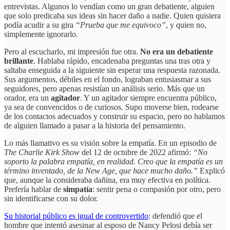
entrevistas. Algunos lo vendían como un gran debatiente, alguien
que solo predicaba sus ideas sin hacer daño a nadie. Quien quisiera
podía acudir a su gira
“Prueba que me equivoco”
, y quien no,
simplemente ignorarlo.
Pero al escucharlo, mi impresión fue otra.
No era un debatiente
brillante
. Hablaba rápido, encadenaba preguntas una tras otra y
saltaba enseguida a la siguiente sin esperar una respuesta razonada.
Sus argumentos, débiles en el fondo, lograban entusiasmar a sus
seguidores, pero apenas resistían un análisis serio. Más que un
orador, era un
agitador
. Y un agitador siempre encuentra público,
ya sea de convencidos o de curiosos. Supo moverse bien, rodearse
de los contactos adecuados y construir su espacio, pero no hablamos
de alguien llamado a pasar a la historia del pensamiento.
Lo más llamativo es su visión sobre la empatía. En un episodio de
The Charlie Kirk Show
del 12 de octubre de 2022 afirmó:
“No
soporto la palabra empatía, en realidad. Creo que la empatía es un
término inventado, de la New Age, que hace mucho daño.”
Explicó
que, aunque la consideraba dañina, era muy efectiva en política.
Prefería hablar de
simpatía
: sentir pena o compasión por otro, pero
sin identificarse con su dolor.
Su historial público es igual de controvertido
: defendió que el
hombre que intentó asesinar al esposo de Nancy Pelosi debía ser