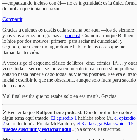
—empatizando incluso con él— no es ingenuidad: es la única forma
de probar que teníamos razón.
Compartir
Gracias a quienes os pasáis cada semana por aquí —los de siempre
y los vais aterrizando gracias al
podcast
. Cuando arranqué Bullpen
lo hice por dos motivos: primero, para saciar mi curiosidad; y
segundo, para tener un lugar donde hablar de las cosas que me
llaman la atención.
A veces sigo el esquema clásico de libros, cine, cómics, IA… y otras
veces toda la semana se me va en un solo tema, como si no pudiera
soltarlo hasta haberle dado todas las vueltas posibles. Ese era el trato
inicial : escribir lo que me obsesiona, aunque solo fuera para sacarlo
de la cabeza.
Y al final resulta que no estaba solo en esa manía. Gracias!
🚨Recuerda que
Bullpen tiene podcast.
Donde profundizo sobre
algún tema aquí tratado.
El episodio 1
hablaba sobre IA,
el episodio
2
se lo dediqué a Freida McFadden y
el 3 a la saga Blackwater
.
Te
puedes suscribir y escuchar aquí
.
¡Ya somos 30 suscritos!