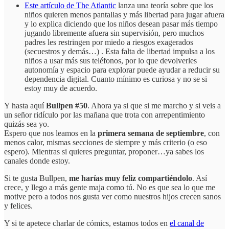
Este artículo de The Atlantic
lanza una teoría sobre que los
niños quieren menos pantallas y más libertad para jugar afuera
y lo explica diciendo que los niños desean pasar más tiempo
jugando libremente afuera sin supervisión, pero muchos
padres les restringen por miedo a riesgos exagerados
(secuestros y demás…) . Esta falta de libertad impulsa a los
niños a usar más sus teléfonos, por lo que devolverles
autonomía y espacio para explorar puede ayudar a reducir su
dependencia digital. Cuanto mínimo es curiosa y no se si
estoy muy de acuerdo.
Y hasta aquí
Bullpen #50
. Ahora ya si que si me marcho y si veis a
un señor ridículo por las mañana que trota con arrepentimiento
quizás sea yo.
Espero que nos leamos en la
primera semana de septiembre
, con
menos calor, mismas secciones de siempre y más criterio (o eso
espero). Mientras si quieres preguntar, proponer…ya sabes los
canales donde estoy.
Si te gusta Bullpen,
me harías muy feliz compartiéndolo
. Así
crece, y llego a más gente maja como tú. No es que sea lo que me
motive pero a todos nos gusta ver como nuestros hijos crecen sanos
y felices.
Y si te apetece charlar de cómics, estamos todos en
el canal de