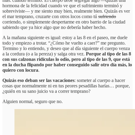
más: cuando termino. El cuerpo debe segregar algo —quizás una
hormona de la felicidad cuando ve que el sufrimiento terminó y
sobreviviste— y me siento muy bien, realmente bien. Quizás es ver
el mar temprano, cruzarte con otros locos como tú
sufriendo
corriendo, o simplemente despertarme en otro barrio de la ciudad
sabiendo que ya hice algo que no debería haber hecho.
A la mañana siguiente es igual: estoy a las 8 en el paseo, me duele
todo y empiezo a trotar. “¿Cómo he vuelto a caer?” me pregunto.
Termino y lo entiendo, y deseo que al día siguiente el cuerpo venza
a la cordura (o a la pereza) y salga otra vez.
Porque al tipo de las 8
con sus calzonas ridículas lo odio, pero al tipo de las 9, que está
en la ducha flipando por haber conseguido salir otro día más, lo
quiero con locura
.
Quizás eso deban ser las vacaciones
: someter al cuerpo a hacer
cosas que normalmente ni en tus peores pesadillas harías… porque,
¿quién en su sano juicio va a correr temprano?
Alguien normal, seguro que no.