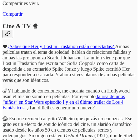
Compartir es vivir.
Compartir
Cine & TV 🍿
💔
¿Sabes que Her y Lost in Traslation están conectadas?
Ambas
películas tratan el tema de soledad, hablan de relaciones fallidas y
ambas las protagoniza Scarlett Johanson. La unión viene por que
Lost in Traslation fue escrita por Sofia Coppola como carta de
despedida a su exmarido Spike Jonze y luego Spike escribió Her
para responder a esa carta. Y ahora si ves planos de ambas películas
verás que son idénticos.
🤣Y hablando de conexiones, me encanta cuando en Hollywood
usan el mismo sonido en películas. Por ejemplo
la risa de unos
“niños” en Star Wars episodio I y en el último trailer de Los 4
Fantásticos
. ¿Tan difícil es generar uno nuevo?
😱 Eso me recuerda al grito Wilheim que quizás no conozcas. Ese
grito es un efecto de sonido icónico del cine, un alarido dramático
usado desde los años 50 en cientos de películas, series y
videojuegos. Su origen está en
Distant Drums
(1951), donde Sheb