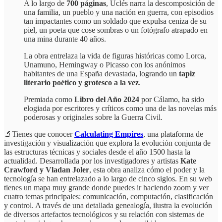
A lo largo de
700 páginas
, Uclés narra la descomposición de
una familia, un pueblo y una nación en guerra, con episodios
tan impactantes como un soldado que expulsa ceniza de su
piel, un poeta que cose sombras o un fotógrafo atrapado en
una mina durante 40 años.
La obra entrelaza la vida de figuras históricas como Lorca,
Unamuno, Hemingway o Picasso con los anónimos
habitantes de una España devastada, logrando un
tapiz
literario poético y grotesco a la vez
.
Premiada como
Libro del Año 2024
por Cálamo, ha sido
elogiada por escritores y críticos como una de las novelas más
poderosas y originales sobre la Guerra Civil.
🔬Tienes que conocer
Calculating Empires
, una plataforma de
investigación y visualización que explora la evolución conjunta de
las estructuras técnicas y sociales desde el año 1500 hasta la
actualidad. Desarrollada por los investigadores y artistas
Kate
Crawford y Vladan Joler
, esta obra analiza cómo el poder y la
tecnología se han entrelazado a lo largo de cinco siglos. En su web
tienes un mapa muy grande donde puedes ir haciendo zoom y ver
cuatro temas principales: comunicación, computación, clasificación
y control. A través de una detallada genealogía, ilustra la evolución
de diversos artefactos tecnológicos y su relación con sistemas de