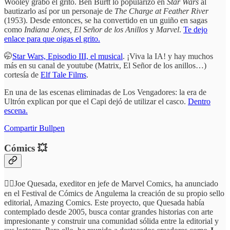
Wooley grabó el grito. Ben Burtt lo popularizó en
Star Wars
al
bautizarlo así por un personaje de
The Charge at Feather River
(1953). Desde entonces, se ha convertido en un guiño en sagas
como
Indiana Jones, El Señor de los Anillos
y
Marvel
.
Te dejo
enlace para que oigas el grito.
🤭
Star Wars, Episodio III, el musical
. ¡Viva la IA! y hay muchos
más en su canal de youtube (Matrix, El Señor de los anillos…)
cortesía de
Elf Tale Films
.
En una de las escenas eliminadas de Los Vengadores: la era de
Ultrón explican por que el Capi dejó de utilizar el casco.
Dentro
escena.
Compartir Bullpen
Cómics 💥
🏴‍☠️Joe Quesada, exeditor en jefe de Marvel Comics, ha anunciado
en el Festival de Cómics de Angulema la creación de su propio sello
editorial, Amazing Comics. Este proyecto, que Quesada había
contemplado desde 2005, busca contar grandes historias con arte
impresionante y construir una comunidad sólida entre la editorial y