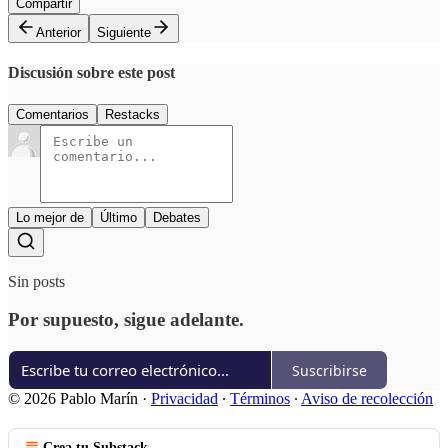
Compartir
Anterior
Siguiente
Discusión sobre este post
Comentarios
Restacks
Lo mejor de
Último
Debates
Sin posts
Por supuesto, sigue adelante.
Suscribirse
© 2026 Pablo Marín
·
Privacidad
∙
Términos
∙
Aviso de recolección
Crea tu Substack