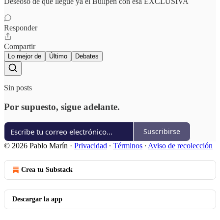
Deseoso de que llegue ya el Bullpen con esa EXCLUSIVA
Responder
Compartir
Lo mejor de
Último
Debates
Sin posts
Por supuesto, sigue adelante.
Suscribirse
© 2026 Pablo Marín
·
Privacidad
∙
Términos
∙
Aviso de recolección
Crea tu Substack
Descargar la app