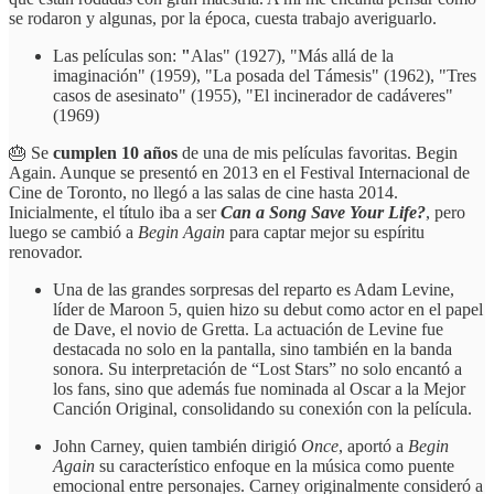
se rodaron y algunas, por la época, cuesta trabajo averiguarlo.
Las películas son:
"
Alas" (1927), "Más allá de la
imaginación" (1959), "La posada del Támesis" (1962), "Tres
casos de asesinato" (1955), "El incinerador de cadáveres"
(1969)
🎂 Se
cumplen 10 años
de una de mis películas favoritas. Begin
Again. Aunque se presentó en 2013 en el Festival Internacional de
Cine de Toronto, no llegó a las salas de cine hasta 2014.
Inicialmente, el título iba a ser
Can a Song Save Your Life?
, pero
luego se cambió a
Begin Again
para captar mejor su espíritu
renovador.
Una de las grandes sorpresas del reparto es Adam Levine,
líder de Maroon 5, quien hizo su debut como actor en el papel
de Dave, el novio de Gretta. La actuación de Levine fue
destacada no solo en la pantalla, sino también en la banda
sonora. Su interpretación de “Lost Stars” no solo encantó a
los fans, sino que además fue nominada al Oscar a la Mejor
Canción Original, consolidando su conexión con la película.
John Carney, quien también dirigió
Once
, aportó a
Begin
Again
su característico enfoque en la música como puente
emocional entre personajes. Carney originalmente consideró a