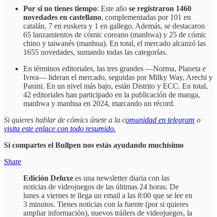
Por si no tienes tiempo
: Este año
se registraron 1460
novedades en castellano
, complementadas por 101 en
catalán, 7 en euskera y 1 en gallego. Además, se destacaron
65 lanzamientos de cómic coreano (manhwa) y 25 de cómic
chino y taiwanés (manhua). En total, el mercado alcanzó las
1655 novedades, sumando todas las categorías.
En términos editoriales, las tres grandes —Norma, Planeta e
Ivrea— lideran el mercado, seguidas por Milky Way, Arechi y
Panini. En un nivel más bajo, están Distrito y ECC. En total,
42 editoriales han participado en la publicación de manga,
manhwa y manhua en 2024, marcando un récord.
Si quieres hablar de cómics únete a la c
omunidad en telegram
o
visita este enlace con todo resumido.
Si compartes el Bullpen nos estás ayudando muchísimo
Share
Edición Deluxe
es una newsletter diaria con las
noticias de videojuegos de las últimas 24 horas. De
lunes a viernes te llega un email a las 8:00 que se lee en
3 minutos. Tienes noticias con la fuente (por si quieres
ampliar información), nuevos tráilers de videojuegos, la