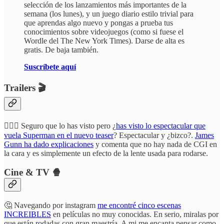
selección de los lanzamientos más importantes de la
semana (los lunes), y un juego diario estilo trivial para
que aprendas algo nuevo y pongas a prueba tus
conocimientos sobre videojuegos (como si fuese el
Wordle del The New York Times). Darse de alta es
gratis. De baja también.
Suscríbete aquí
Trailers 🎬
🦸🏻‍♂️ Seguro que lo has visto pero ¿
has visto lo espectacular que
vuela Superman en el nuevo teaser
? Espectacular y ¿bizco?.
James
Gunn ha dado explicaciones
y comenta que no hay nada de CGI en
la cara y es simplemente un efecto de la lente usada para rodarse.
Cine & TV 🍿
🤔 Navegando por instagram
me encontré cinco escenas
INCREIBLES
en películas no muy conocidas. En serio, miralas por
que están rodadas con gran maestría. A mi me encanta pensar como